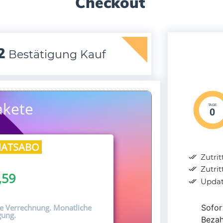
Checkout
2
Bestätigung Kauf
TAGE
0
Zutrit
Zutri
Update
Soforti
Bezahl