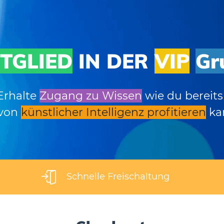
ITGLIED
IN DER
VIP
Gr
Erhalte
Zugang zu Wissen
wie du bereits 
von
künstlicher Intelligenz profitieren
ka
Schnelle Freischaltung