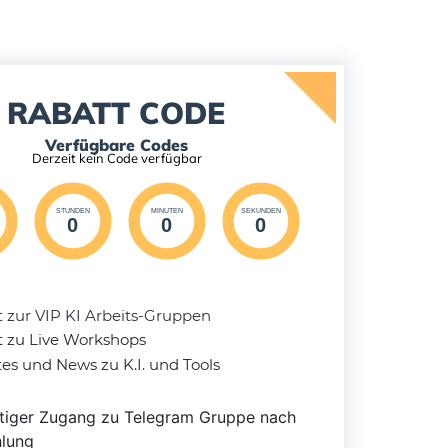
RABATT CODE
Verfügbare Codes
Derzeit kein Code verfügbar
STUNDEN
MINUTEN
SEKUNDEN
0
0
0
t zur VIP KI Arbeits-Gruppen
tt zu Live Workshops
s und News zu K.I. und Tools
ger Zugang zu Telegram Gruppe nach
ung